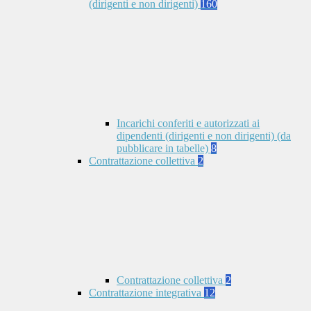
(dirigenti e non dirigenti)
160
Incarichi conferiti e autorizzati ai
dipendenti (dirigenti e non dirigenti) (da
pubblicare in tabelle)
8
Contrattazione collettiva
2
Contrattazione collettiva
2
Contrattazione integrativa
12