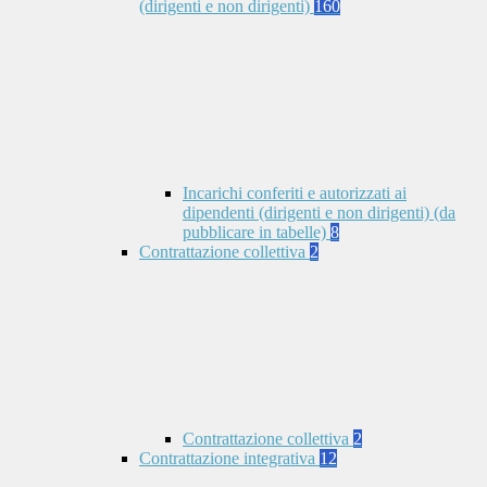
(dirigenti e non dirigenti)
160
Incarichi conferiti e autorizzati ai
dipendenti (dirigenti e non dirigenti) (da
pubblicare in tabelle)
8
Contrattazione collettiva
2
Contrattazione collettiva
2
Contrattazione integrativa
12