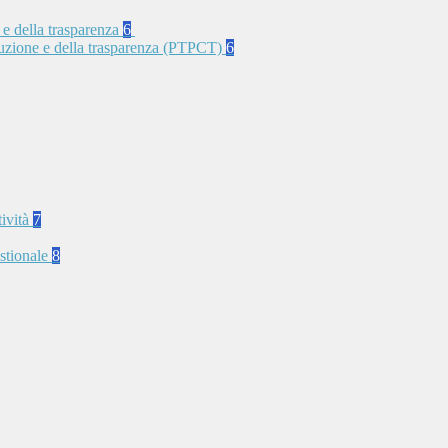
 e della trasparenza
6
rruzione e della trasparenza (PTPCT)
6
tività
7
stionale
8