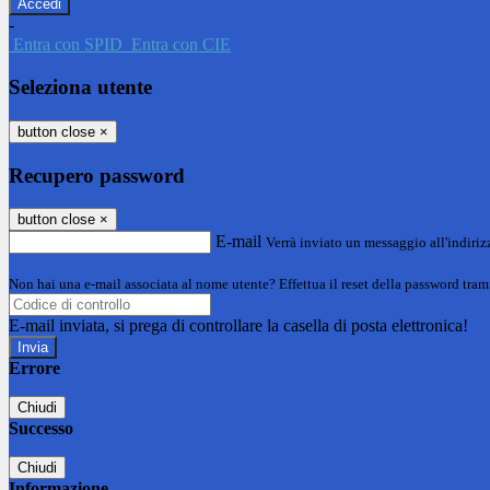
-
Entra con SPID
Entra con CIE
Seleziona utente
button close
×
Recupero password
button close
×
E-mail
Verrà inviato un messaggio all'indirizz
Non hai una e-mail associata al nome utente? Effettua il reset della password tram
E-mail inviata, si prega di controllare la casella di posta elettronica!
Errore
Chiudi
Successo
Chiudi
Informazione