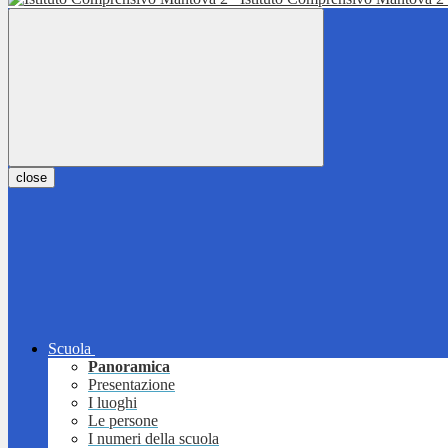
close
Scuola
Panoramica
Presentazione
I luoghi
Le persone
I numeri della scuola