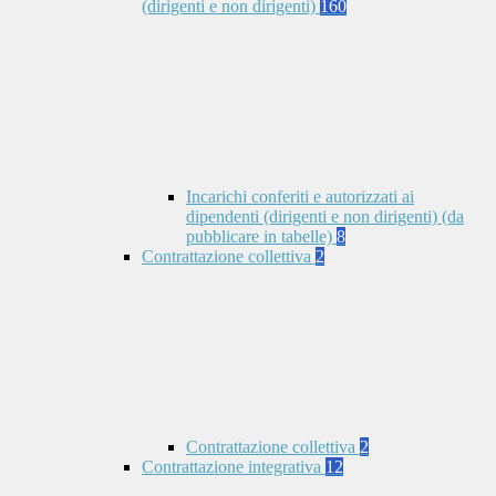
(dirigenti e non dirigenti)
160
Incarichi conferiti e autorizzati ai
dipendenti (dirigenti e non dirigenti) (da
pubblicare in tabelle)
8
Contrattazione collettiva
2
Contrattazione collettiva
2
Contrattazione integrativa
12