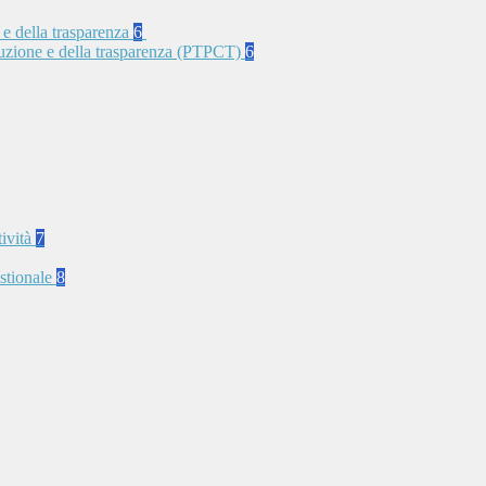
 e della trasparenza
6
rruzione e della trasparenza (PTPCT)
6
tività
7
stionale
8