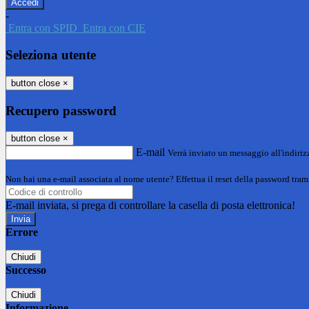
-
Entra con SPID
Entra con CIE
Seleziona utente
button close
×
Recupero password
button close
×
E-mail
Verrà inviato un messaggio all'indirizz
Non hai una e-mail associata al nome utente? Effettua il reset della password tram
E-mail inviata, si prega di controllare la casella di posta elettronica!
Errore
Chiudi
Successo
Chiudi
Informazione