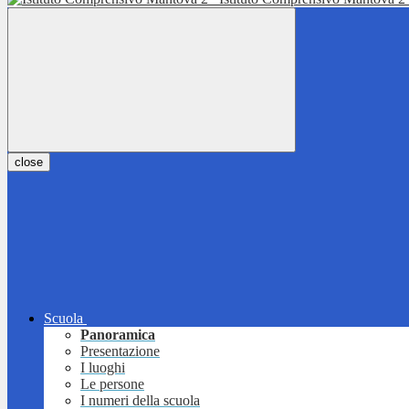
close
Scuola
Panoramica
Presentazione
I luoghi
Le persone
I numeri della scuola