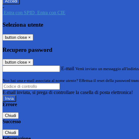
-
Entra con SPID
Entra con CIE
Seleziona utente
button close
×
Recupero password
button close
×
E-mail
Verrà inviato un messaggio all'indirizz
Non hai una e-mail associata al nome utente? Effettua il reset della password tram
E-mail inviata, si prega di controllare la casella di posta elettronica!
Errore
Chiudi
Successo
Chiudi
Informazione