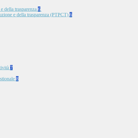
 e della trasparenza
6
rruzione e della trasparenza (PTPCT)
6
tività
7
stionale
8