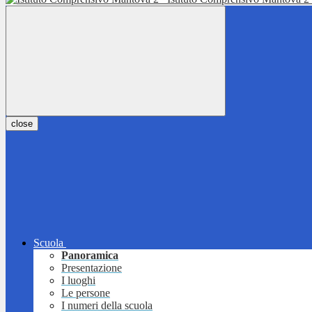
close
Scuola
Panoramica
Presentazione
I luoghi
Le persone
I numeri della scuola