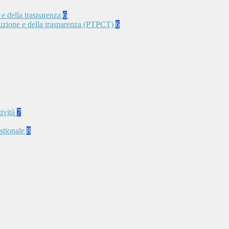
 e della trasparenza
6
rruzione e della trasparenza (PTPCT)
6
tività
7
stionale
8