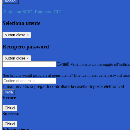
-
Entra con SPID
Entra con CIE
Seleziona utente
button close
×
Recupero password
button close
×
E-mail
Verrà inviato un messaggio all'indirizz
Non hai una e-mail associata al nome utente? Effettua il reset della password tram
E-mail inviata, si prega di controllare la casella di posta elettronica!
Errore
Chiudi
Successo
Chiudi
Informazione