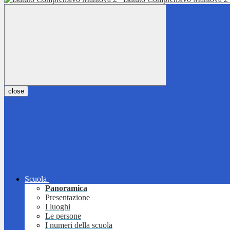
close
Scuola
Panoramica
Presentazione
I luoghi
Le persone
I numeri della scuola