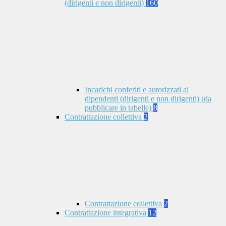
(dirigenti e non dirigenti)
160
Incarichi conferiti e autorizzati ai
dipendenti (dirigenti e non dirigenti) (da
pubblicare in tabelle)
8
Contrattazione collettiva
2
Contrattazione collettiva
2
Contrattazione integrativa
12