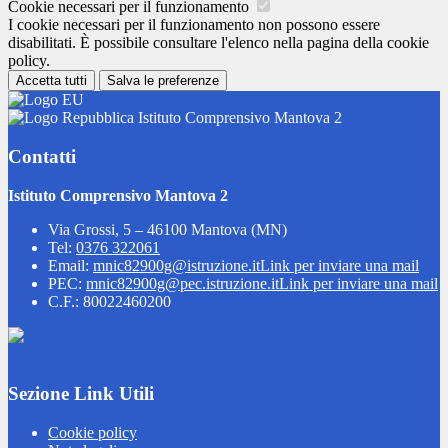
Cookie necessari per il funzionamento
I cookie necessari per il funzionamento non possono essere
disabilitati. È possibile consultare l'elenco nella pagina della cookie
policy.
Accetta tutti
Salva le preferenze
Istituto Comprensivo Mantova 2
Contatti
Istituto Comprensivo Mantova 2
Via Grossi, 5 – 46100 Mantova (MN)
Tel:
0376 322061
Email:
mnic82900g@istruzione.it
Link per inviare una mail
PEC:
mnic82900g@pec.istruzione.it
Link per inviare una mail
C.F.: 80022460200
Sezione Link Utili
Cookie policy