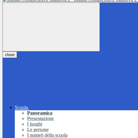
close
Scuola
Panoramica
Presentazione
I luoghi
Le persone
I numeri della scuola