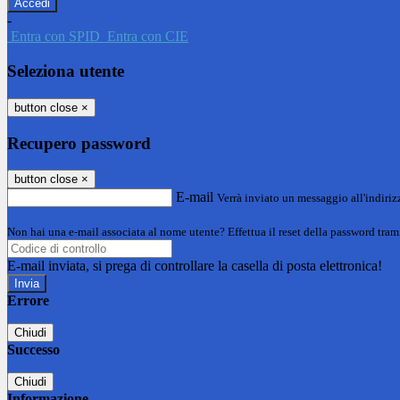
-
Entra con SPID
Entra con CIE
Seleziona utente
button close
×
Recupero password
button close
×
E-mail
Verrà inviato un messaggio all'indirizz
Non hai una e-mail associata al nome utente? Effettua il reset della password tram
E-mail inviata, si prega di controllare la casella di posta elettronica!
Errore
Chiudi
Successo
Chiudi
Informazione