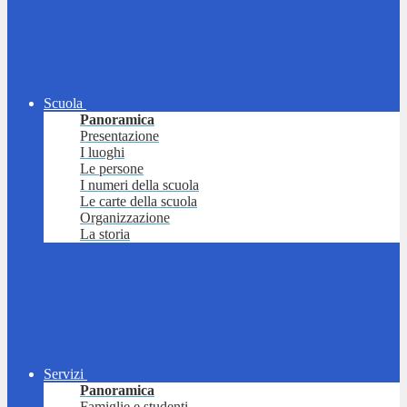
Scuola
Panoramica
Presentazione
I luoghi
Le persone
I numeri della scuola
Le carte della scuola
Organizzazione
La storia
Servizi
Panoramica
Famiglie e studenti