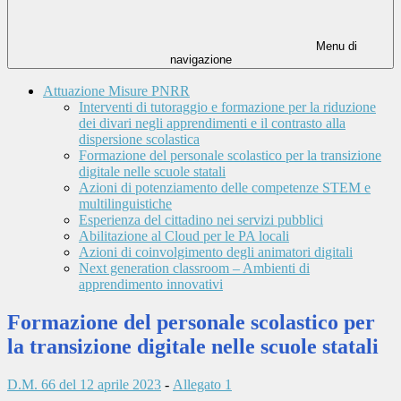
Menu di
navigazione
Attuazione Misure PNRR
Interventi di tutoraggio e formazione per la riduzione
dei divari negli apprendimenti e il contrasto alla
dispersione scolastica
Formazione del personale scolastico per la transizione
digitale nelle scuole statali
Azioni di potenziamento delle competenze STEM e
multilinguistiche
Esperienza del cittadino nei servizi pubblici
Abilitazione al Cloud per le PA locali
Azioni di coinvolgimento degli animatori digitali
Next generation classroom – Ambienti di
apprendimento innovativi
Formazione del personale scolastico per
la transizione digitale nelle scuole statali
D.M. 66 del 12 aprile 2023
-
Allegato 1