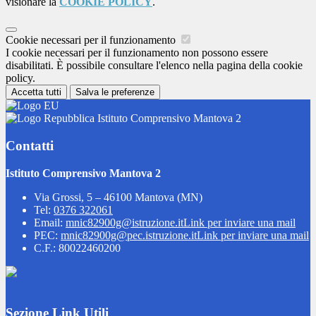
visionare la
COOKIE POLICY
.
Cookie necessari per il funzionamento
I cookie necessari per il funzionamento non possono essere
disabilitati. È possibile consultare l'elenco nella pagina della cookie
policy.
Accetta tutti
Salva le preferenze
Istituto Comprensivo Mantova 2
Contatti
Istituto Comprensivo Mantova 2
Via Grossi, 5 – 46100 Mantova (MN)
Tel:
0376 322061
Email:
mnic82900g@istruzione.it
Link per inviare una mail
PEC:
mnic82900g@pec.istruzione.it
Link per inviare una mail
C.F.: 80022460200
Sezione Link Utili