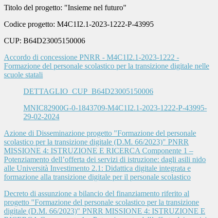
Titolo del progetto: "Insieme nel futuro"
Codice progetto: M4C1I2.1-2023-1222-P-43995
CUP: B64D23005150006
Accordo di concessione PNRR - M4C1I2.1-2023-1222 -
Formazione del personale scolastico per la transizione digitale nelle
scuole statali
DETTAGLIO_CUP_B64D23005150006
MNIC82900G-0-1843709-M4C1I2.1-2023-1222-P-43995-
29-02-2024
Azione di Disseminazione progetto "Formazione del personale
scolastico per la transizione digitale (D.M. 66/2023)" PNRR
MISSIONE 4: ISTRUZIONE E RICERCA Componente 1 –
Potenziamento dell’offerta dei servizi di istruzione: dagli asili nido
alle Università Investimento 2.1: Didattica digitale integrata e
formazione alla transizione digitale per il personale scolastico
Decreto di assunzione a bilancio del finanziamento riferito al
progetto "Formazione del personale scolastico per la transizione
digitale (D.M. 66/2023)" PNRR MISSIONE 4: ISTRUZIONE E