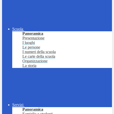
Scuola
Panoramica
Presentazione
I luoghi
Le persone
I numeri della scuola
Le carte della scuola
Organizzazione
La storia
Servizi
Panoramica
Famiglie e studenti