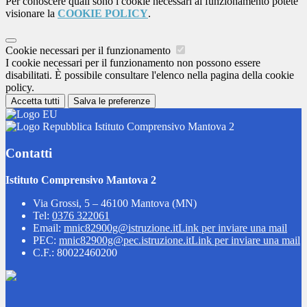
Per conoscere quali sono i cookie necessari al funzionamento potete
visionare la
COOKIE POLICY
.
Cookie necessari per il funzionamento
I cookie necessari per il funzionamento non possono essere
disabilitati. È possibile consultare l'elenco nella pagina della cookie
policy.
Accetta tutti
Salva le preferenze
Istituto Comprensivo Mantova 2
Contatti
Istituto Comprensivo Mantova 2
Via Grossi, 5 – 46100 Mantova (MN)
Tel:
0376 322061
Email:
mnic82900g@istruzione.it
Link per inviare una mail
PEC:
mnic82900g@pec.istruzione.it
Link per inviare una mail
C.F.: 80022460200