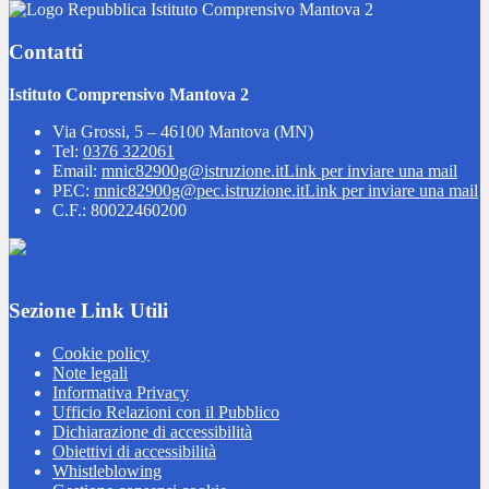
Istituto Comprensivo Mantova 2
Contatti
Istituto Comprensivo Mantova 2
Via Grossi, 5 – 46100 Mantova (MN)
Tel:
0376 322061
Email:
mnic82900g@istruzione.it
Link per inviare una mail
PEC:
mnic82900g@pec.istruzione.it
Link per inviare una mail
C.F.: 80022460200
Sezione Link Utili
Cookie policy
Note legali
Informativa Privacy
Ufficio Relazioni con il Pubblico
Dichiarazione di accessibilità
Obiettivi di accessibilità
Whistleblowing