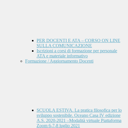
PER DOCENTI E ATA – CORSO ON LINE
SULLA COMUNICAZIONE
Iscrizioni a corsi di formazione per personale
ATA e materiale informativo
Formazione / Aggiornamento Docenti
SCUOLA ESTIVA. La pratica filosofica per lo
sviluppo sostenibile. Oceano Casa IV edizione
A.S. 2020-2021 –Modalità virtuale Piattaforma
Zoom 6-7-8 luglio 2021