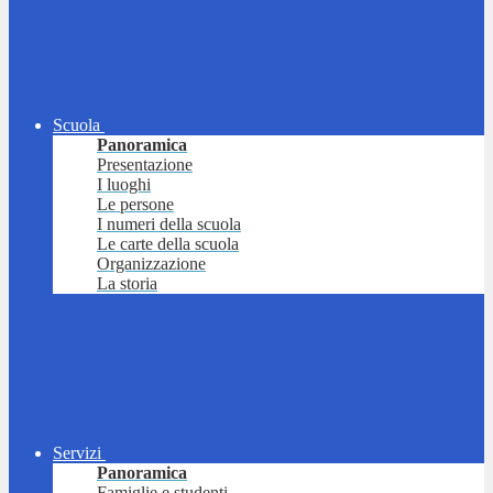
Scuola
Panoramica
Presentazione
I luoghi
Le persone
I numeri della scuola
Le carte della scuola
Organizzazione
La storia
Servizi
Panoramica
Famiglie e studenti