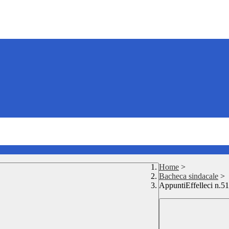
Home
>
Bacheca sindacale
>
AppuntiEffelleci n.