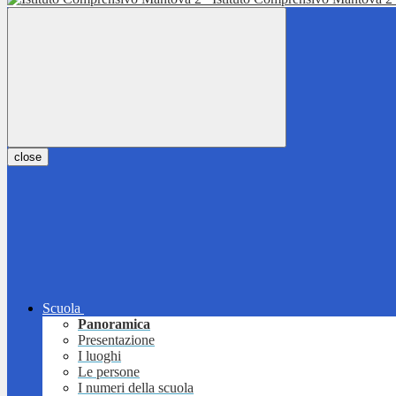
close
Scuola
Panoramica
Presentazione
I luoghi
Le persone
I numeri della scuola