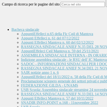
Campo di ricerca per le pagine del sito
Bacheca sindacale
AppuntiEffelleci n.65 della Flc Cgil di Mantova
Appunti Effelleci n. 61 del 07/12/2022
Appunti Effelleci Mantova n. 60 del 02/12/2022
RASSEGNA SINDACALE ANIEF N.35 DEL 28 NO
AppuntiEffeleci Cgil Mantova n. 59 del 25/11/2021
ASSEMBLEA SINDACALE INTERNA - IN ORARIO D
Indizione assemblea sindacale - le RSU dell' IC Mantova 2 
SADOC - INFORMAZIONI SINDACALI PER I DOC
RASSEGNA SINDACALE ANIEF N.34 DEL 21 NO
SAIR notizie anno 1 n. 6
AppuntiEffelleci del 18/11/2022 n. 58 della Flc Cgil di 
Proclamazione sciopero generale dei settori privati e pubbli
FEDERAZIONE GILDA - UNAMS
USB Scuola: Assemblea sindacale streaming 24 novemb
RASSEGNA SINDACALE ANIEF N.33 DEL 14 NO
Appunti Effelleci Mantova n. 57 del 10/11/2022
SNADIR INFO-POINT n.168 - 11novembre 2022
USB Scuola