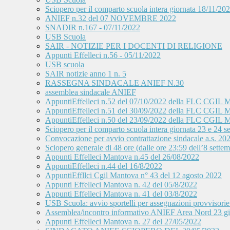
Sciopero per il comparto scuola intera giornata 18/11/20
ANIEF n.32 del 07 NOVEMBRE 2022
SNADIR n.167 - 07/11/2022
USB Scuola
SAIR - NOTIZIE PER I DOCENTI DI RELIGIONE
Appunti Effelleci n.56 - 05/11/2022
USB scuola
SAIR notizie anno 1 n. 5
RASSEGNA SINDACALE ANIEF N.30
assemblea sindacale ANIEF
AppuntiEffelleci n.52 del 07/10/2022 della FLC CGIL 
AppuntiEffelleci n.51 del 30/09/2022 della FLC CGIL 
AppuntiEffelleci n.50 del 23/09/2022 della FLC CGIL 
Sciopero per il comparto scuola intera giornata 23 e 24
Convocazione per avvio contrattazione sindacale a.s. 20
Sciopero generale di 48 ore (dalle ore 23:59 dell’8 sette
Appunti Effelleci Mantova n.45 del 26/08/2022
AppuntiEffelleci n.44 del 16/8/2022
AppuntiEffllci Cgil Mantova n° 43 del 12 agosto 2022
Appunti Effelleci Mantova n. 42 del 05/8/2022
Appunti Effelleci Mantova n. 41 del 03/8/2022
USB Scuola: avvio sportelli per assegnazioni provvisorie 
Assemblea/incontro informativo ANIEF Area Nord 2
Appunti Effelleci Mantova n. 27 del 27/05/2022