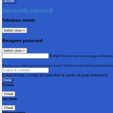
-
Entra con SPID
Entra con CIE
Seleziona utente
button close
×
Recupero password
button close
×
E-mail
Verrà inviato un messaggio all'indirizz
Non hai una e-mail associata al nome utente? Effettua il reset della password tram
E-mail inviata, si prega di controllare la casella di posta elettronica!
Errore
Chiudi
Successo
Chiudi
Informazione