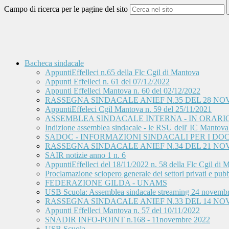
Campo di ricerca per le pagine del sito
Bacheca sindacale
AppuntiEffelleci n.65 della Flc Cgil di Mantova
Appunti Effelleci n. 61 del 07/12/2022
Appunti Effelleci Mantova n. 60 del 02/12/2022
RASSEGNA SINDACALE ANIEF N.35 DEL 28 NO
AppuntiEffeleci Cgil Mantova n. 59 del 25/11/2021
ASSEMBLEA SINDACALE INTERNA - IN ORARIO D
Indizione assemblea sindacale - le RSU dell' IC Mantova 2 
SADOC - INFORMAZIONI SINDACALI PER I DOC
RASSEGNA SINDACALE ANIEF N.34 DEL 21 NO
SAIR notizie anno 1 n. 6
AppuntiEffelleci del 18/11/2022 n. 58 della Flc Cgil di 
Proclamazione sciopero generale dei settori privati e pubbli
FEDERAZIONE GILDA - UNAMS
USB Scuola: Assemblea sindacale streaming 24 novemb
RASSEGNA SINDACALE ANIEF N.33 DEL 14 NO
Appunti Effelleci Mantova n. 57 del 10/11/2022
SNADIR INFO-POINT n.168 - 11novembre 2022
USB Scuola