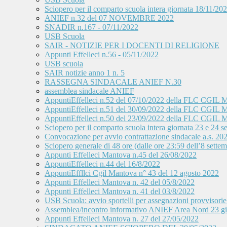
Sciopero per il comparto scuola intera giornata 18/11/20
ANIEF n.32 del 07 NOVEMBRE 2022
SNADIR n.167 - 07/11/2022
USB Scuola
SAIR - NOTIZIE PER I DOCENTI DI RELIGIONE
Appunti Effelleci n.56 - 05/11/2022
USB scuola
SAIR notizie anno 1 n. 5
RASSEGNA SINDACALE ANIEF N.30
assemblea sindacale ANIEF
AppuntiEffelleci n.52 del 07/10/2022 della FLC CGIL 
AppuntiEffelleci n.51 del 30/09/2022 della FLC CGIL 
AppuntiEffelleci n.50 del 23/09/2022 della FLC CGIL 
Sciopero per il comparto scuola intera giornata 23 e 24
Convocazione per avvio contrattazione sindacale a.s. 20
Sciopero generale di 48 ore (dalle ore 23:59 dell’8 sette
Appunti Effelleci Mantova n.45 del 26/08/2022
AppuntiEffelleci n.44 del 16/8/2022
AppuntiEffllci Cgil Mantova n° 43 del 12 agosto 2022
Appunti Effelleci Mantova n. 42 del 05/8/2022
Appunti Effelleci Mantova n. 41 del 03/8/2022
USB Scuola: avvio sportelli per assegnazioni provvisorie 
Assemblea/incontro informativo ANIEF Area Nord 2
Appunti Effelleci Mantova n. 27 del 27/05/2022