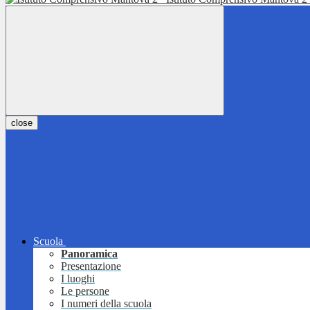
close
Scuola
Panoramica
Presentazione
I luoghi
Le persone
I numeri della scuola