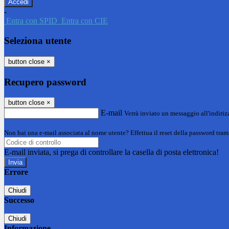
-
Entra con SPID
Entra con CIE
Seleziona utente
button close
×
Recupero password
button close
×
E-mail
Verrà inviato un messaggio all'indirizz
Non hai una e-mail associata al nome utente? Effettua il reset della password tram
E-mail inviata, si prega di controllare la casella di posta elettronica!
Errore
Chiudi
Successo
Chiudi
Informazione