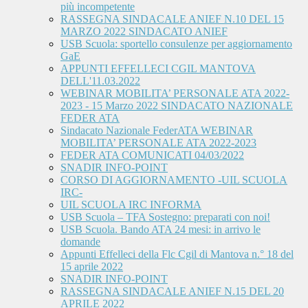
più incompetente
RASSEGNA SINDACALE ANIEF N.10 DEL 15
MARZO 2022 SINDACATO ANIEF
USB Scuola: sportello consulenze per aggiornamento
GaE
APPUNTI EFFELLECI CGIL MANTOVA
DELL'11.03.2022
WEBINAR MOBILITA’ PERSONALE ATA 2022-
2023 - 15 Marzo 2022 SINDACATO NAZIONALE
FEDER ATA
Sindacato Nazionale FederATA WEBINAR
MOBILITA’ PERSONALE ATA 2022-2023
FEDER ATA COMUNICATI 04/03/2022
SNADIR INFO-POINT
CORSO DI AGGIORNAMENTO -UIL SCUOLA
IRC-
UIL SCUOLA IRC INFORMA
USB Scuola – TFA Sostegno: preparati con noi!
USB Scuola. Bando ATA 24 mesi: in arrivo le
domande
Appunti Effelleci della Flc Cgil di Mantova n.° 18 del
15 aprile 2022
SNADIR INFO-POINT
RASSEGNA SINDACALE ANIEF N.15 DEL 20
APRILE 2022