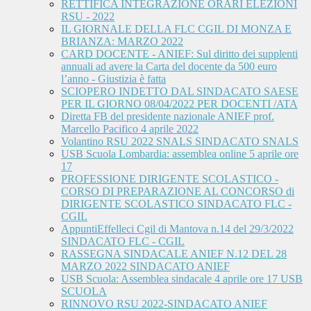
RETTIFICA INTEGRAZIONE ORARI ELEZIONI
RSU - 2022
IL GIORNALE DELLA FLC CGIL DI MONZA E
BRIANZA: MARZO 2022
CARD DOCENTE - ANIEF: Sul diritto dei supplenti
annuali ad avere la Carta del docente da 500 euro
l’anno - Giustizia è fatta
SCIOPERO INDETTO DAL SINDACATO SAESE
PER IL GIORNO 08/04/2022 PER DOCENTI /ATA
Diretta FB del presidente nazionale ANIEF prof.
Marcello Pacifico 4 aprile 2022
Volantino RSU 2022 SNALS SINDACATO SNALS
USB Scuola Lombardia: assemblea online 5 aprile ore
17
PROFESSIONE DIRIGENTE SCOLASTICO -
CORSO DI PREPARAZIONE AL CONCORSO di
DIRIGENTE SCOLASTICO SINDACATO FLC -
CGIL
AppuntiEffelleci Cgil di Mantova n.14 del 29/3/2022
SINDACATO FLC - CGIL
RASSEGNA SINDACALE ANIEF N.12 DEL 28
MARZO 2022 SINDACATO ANIEF
USB Scuola: Assemblea sindacale 4 aprile ore 17 USB
SCUOLA
RINNOVO RSU 2022-SINDACATO ANIEF