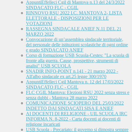
AppuntiEffelleci Cgil di Mantova n.13 del 24/3/2022
SINDACATO FLC - CGIL
RINNOVO RSU 2022 I.C. MANTOVA 2- LISTA
ELETTORALE - DISPOSIZIONI PER LE
VOTAZIONI
RASSEGNA SINDACALE ANIEF N.11 DEL 21
MARZO 2022
Convocazione di un’assemblea sindacale territoriale,
del personale delle istituzioni scolastiche di ogni ordine
e grado SINDACATO ANIEF
Corso di formazione USB Scuola-Cestes: "La scuola di
fronte alla guerra. Cause, prospettive, strumenti di
analisi" USB SCUOLA
SNADIR INFO-POINT n.141 - 21 marzo 2022 -
All'albo sindacale ex art.25 legge 300/1970
AppuntiEffelleci Cgil Mantova n. 12 del 17/03/2022
SINDACATO FLC - CGIL
FLC CGIL Mantova: Elezioni RSU 2022 senza stress e
senza dubbi - Mantova 28 marzo 2022
COMUNICAZIONE SCIOPERO DEL 25/03/2022
INDETTO DAI SINDACATI SISA E ANIEF
AI DOCENTI DI RELIGIONE - UIL SCUOLA IRC
INFORMA N. 8-2022 - Carta docenti ai docenti di
religione incaricati
USB Scuola - Precariato: il governo si dimostra sempre