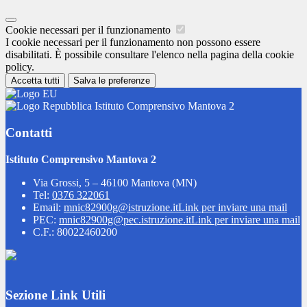
Cookie necessari per il funzionamento
I cookie necessari per il funzionamento non possono essere
disabilitati. È possibile consultare l'elenco nella pagina della cookie
policy.
Accetta tutti
Salva le preferenze
Istituto Comprensivo Mantova 2
Contatti
Istituto Comprensivo Mantova 2
Via Grossi, 5 – 46100 Mantova (MN)
Tel:
0376 322061
Email:
mnic82900g@istruzione.it
Link per inviare una mail
PEC:
mnic82900g@pec.istruzione.it
Link per inviare una mail
C.F.: 80022460200
Sezione Link Utili