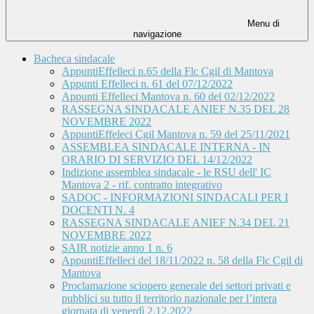
Menu di
navigazione
Bacheca sindacale
AppuntiEffelleci n.65 della Flc Cgil di Mantova
Appunti Effelleci n. 61 del 07/12/2022
Appunti Effelleci Mantova n. 60 del 02/12/2022
RASSEGNA SINDACALE ANIEF N.35 DEL 28
NOVEMBRE 2022
AppuntiEffeleci Cgil Mantova n. 59 del 25/11/2021
ASSEMBLEA SINDACALE INTERNA - IN
ORARIO DI SERVIZIO DEL 14/12/2022
Indizione assemblea sindacale - le RSU dell' IC
Mantova 2 - rif. contratto integrativo
SADOC - INFORMAZIONI SINDACALI PER I
DOCENTI N. 4
RASSEGNA SINDACALE ANIEF N.34 DEL 21
NOVEMBRE 2022
SAIR notizie anno 1 n. 6
AppuntiEffelleci del 18/11/2022 n. 58 della Flc Cgil di
Mantova
Proclamazione sciopero generale dei settori privati e
pubblici su tutto il territorio nazionale per l’intera
giornata di venerdì 2.12.2022