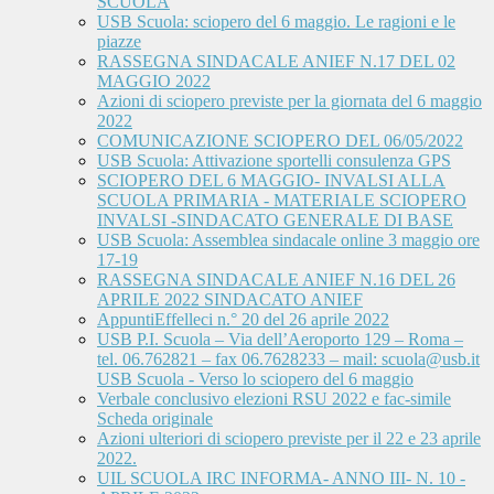
SCUOLA
USB Scuola: sciopero del 6 maggio. Le ragioni e le
piazze
RASSEGNA SINDACALE ANIEF N.17 DEL 02
MAGGIO 2022
Azioni di sciopero previste per la giornata del 6 maggio
2022
COMUNICAZIONE SCIOPERO DEL 06/05/2022
USB Scuola: Attivazione sportelli consulenza GPS
SCIOPERO DEL 6 MAGGIO- INVALSI ALLA
SCUOLA PRIMARIA - MATERIALE SCIOPERO
INVALSI -SINDACATO GENERALE DI BASE
USB Scuola: Assemblea sindacale online 3 maggio ore
17-19
RASSEGNA SINDACALE ANIEF N.16 DEL 26
APRILE 2022 SINDACATO ANIEF
AppuntiEffelleci n.° 20 del 26 aprile 2022
USB P.I. Scuola – Via dell’Aeroporto 129 – Roma –
tel. 06.762821 – fax 06.7628233 – mail: scuola@usb.it
USB Scuola - Verso lo sciopero del 6 maggio
Verbale conclusivo elezioni RSU 2022 e fac-simile
Scheda originale
Azioni ulteriori di sciopero previste per il 22 e 23 aprile
2022.
UIL SCUOLA IRC INFORMA- ANNO III- N. 10 -