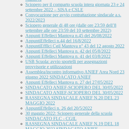
Sciopero per il comparto scuola intera giornata 23 e 24
settembre 2022 – SISA e CSLE
Convocazione per avvio contrattazione sindacale a.s.
2022/2023
Sciopero generale di 48 ore (dalle ore 23:59 dell’8
settembre alle ore 23:59 del 10 settembre 2022)
Appunti Effelleci Mantova n.45 del 26/08/2022
AppuntiEffelleci n.44 del 16/8/2022
AppuntiEffllci Cgil Mantova n° 43 del 12 agosto 2022
Appunti Effelleci Mantova n. 42 del 05/8/2022
Appunti Effelleci Mantova n. 41 del 03/8/2022
USB Scuola: avvio sportelli per assegnazioni
provvisorie e utilizzazioni
Assemblea/incontro informativo ANIEF Area Nord 23
giugno 2022 SINDACATO ANIEF
Appunti Effelleci Mantova n. 27 del 27/05/2022
SINDACATO ANIEF-SCIOPERO DEL 30/05/2022
SINDACATO ANIEF-SCIOPERO DEL 30/05/2022
RASSEGNA SINDACALE ANIEF N.20 DEL 23
MAGGIO 2022
AppuntiEffelleci n. 26 del 20/5/2022
30 maggio 2022: Sciopero generale della scuola
SINDACATO FLC - CGIL
RASSEGNA SINDACALE ANIEF N.19 DEL 18
MAGGIO 2022 SINDACATO ANIEF