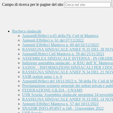
Campo di ricerca per le pagine del sito
Bacheca sindacale
AppuntiEffelleci n.65 della Flc Cgil di Mantova
Appunti Effelleci n. 61 del 07/12/2022
Appunti Effelleci Mantova n. 60 del 02/12/2022
RASSEGNA SINDACALE ANIEF N.35 DEL 28 NO
AppuntiEffeleci Cgil Mantova n. 59 del 25/11/2021
ASSEMBLEA SINDACALE INTERNA - IN ORARIO D
Indizione assemblea sindacale - le RSU dell' IC Mantova 2 
SADOC - INFORMAZIONI SINDACALI PER I DOC
RASSEGNA SINDACALE ANIEF N.34 DEL 21 NO
SAIR notizie anno 1 n. 6
AppuntiEffelleci del 18/11/2022 n. 58 della Flc Cgil di 
Proclamazione sciopero generale dei settori privati e pubbli
FEDERAZIONE GILDA - UNAMS
USB Scuola: Assemblea sindacale streaming 24 novemb
RASSEGNA SINDACALE ANIEF N.33 DEL 14 NO
Appunti Effelleci Mantova n. 57 del 10/11/2022
SNADIR INFO-POINT n.168 - 11novembre 2022
USB Scuola