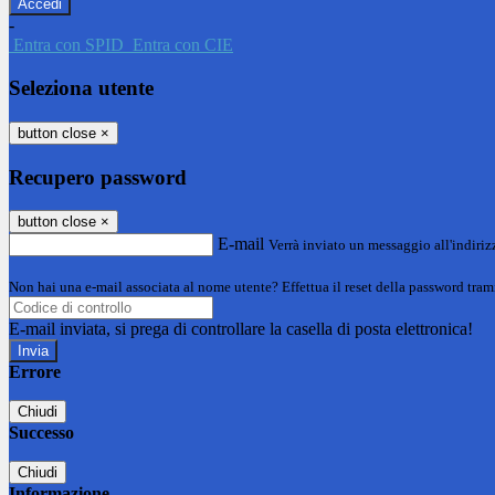
-
Entra con SPID
Entra con CIE
Seleziona utente
button close
×
Recupero password
button close
×
E-mail
Verrà inviato un messaggio all'indirizz
Non hai una e-mail associata al nome utente? Effettua il reset della password tram
E-mail inviata, si prega di controllare la casella di posta elettronica!
Errore
Chiudi
Successo
Chiudi
Informazione