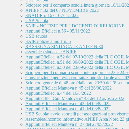
Sciopero per il comparto scuola intera giornata 18/11/20
ANIEF n.32 del 07 NOVEMBRE 2022
SNADIR n.167 - 07/11/2022
USB Scuola
SAIR - NOTIZIE PER I DOCENTI DI RELIGIONE
Appunti Effelleci n.56 - 05/11/2022
USB scuola
SAIR notizie anno 1 n. 5
RASSEGNA SINDACALE ANIEF N.30
assemblea sindacale ANIEF
AppuntiEffelleci n.52 del 07/10/2022 della FLC CGIL 
AppuntiEffelleci n.51 del 30/09/2022 della FLC CGIL 
AppuntiEffelleci n.50 del 23/09/2022 della FLC CGIL 
Sciopero per il comparto scuola intera giornata 23 e 24
Convocazione per avvio contrattazione sindacale a.s. 20
Sciopero generale di 48 ore (dalle ore 23:59 dell’8 sette
Appunti Effelleci Mantova n.45 del 26/08/2022
AppuntiEffelleci n.44 del 16/8/2022
AppuntiEffllci Cgil Mantova n° 43 del 12 agosto 2022
Appunti Effelleci Mantova n. 42 del 05/8/2022
Appunti Effelleci Mantova n. 41 del 03/8/2022
USB Scuola: avvio sportelli per assegnazioni provvisorie 
Assemblea/incontro informativo ANIEF Area Nord 2
Appunti Effelleci Mantova n. 27 del 27/05/2022