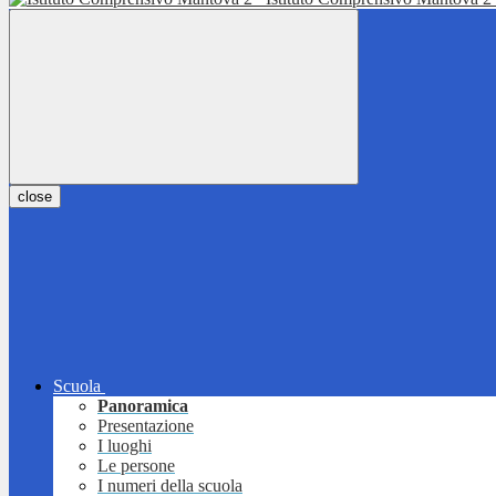
close
Scuola
Panoramica
Presentazione
I luoghi
Le persone
I numeri della scuola