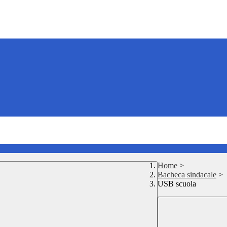
Home
>
Bacheca sindacale
>
USB scuola