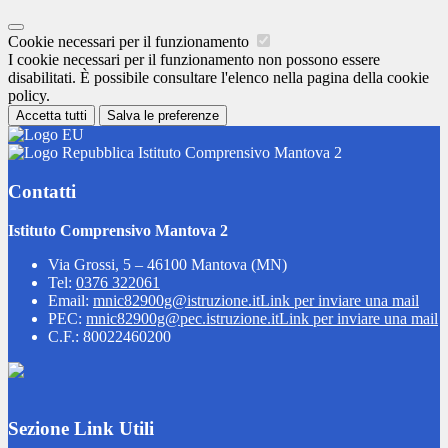
Cookie necessari per il funzionamento
I cookie necessari per il funzionamento non possono essere
disabilitati. È possibile consultare l'elenco nella pagina della cookie
policy.
Accetta tutti
Salva le preferenze
Istituto Comprensivo Mantova 2
Contatti
Istituto Comprensivo Mantova 2
Via Grossi, 5 – 46100 Mantova (MN)
Tel:
0376 322061
Email:
mnic82900g@istruzione.it
Link per inviare una mail
PEC:
mnic82900g@pec.istruzione.it
Link per inviare una mail
C.F.: 80022460200
Sezione Link Utili