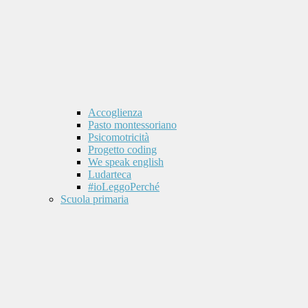
Accoglienza
Pasto montessoriano
Psicomotricità
Progetto coding
We speak english
Ludarteca
#ioLeggoPerché
Scuola primaria