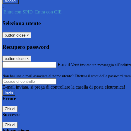
-
Entra con SPID
Entra con CIE
Seleziona utente
button close
×
Recupero password
button close
×
E-mail
Verrà inviato un messaggio all'indirizz
Non hai una e-mail associata al nome utente? Effettua il reset della password tram
E-mail inviata, si prega di controllare la casella di posta elettronica!
Errore
Chiudi
Successo
Chiudi
Informazione