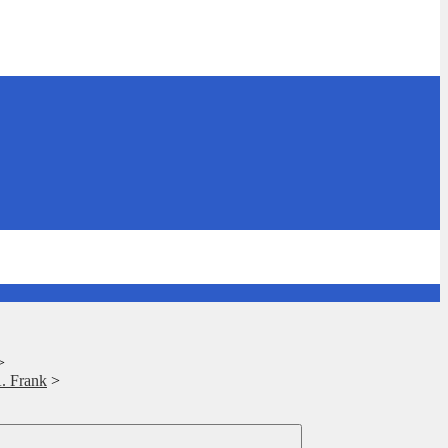
>
A. Frank
>