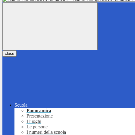
close
Scuola
Panoramica
Presentazione
I luoghi
Le persone
I numeri della scuola