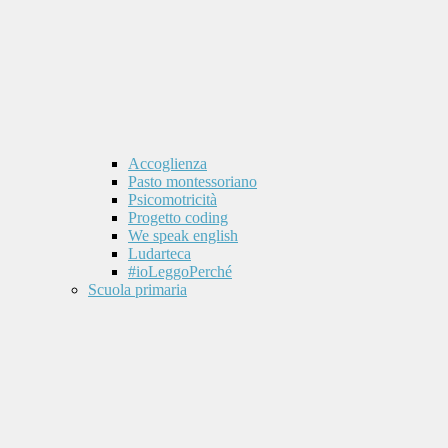
Accoglienza
Pasto montessoriano
Psicomotricità
Progetto coding
We speak english
Ludarteca
#ioLeggoPerché
Scuola primaria