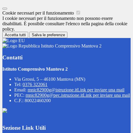
Cookie necessari per il funzionamento
I cookie necessari per il funzionamento non possono essere
disabilitati. È possibile consultare l'elenco nella pagina della cookie
policy.
Accetta tutti
Salva le preferenze
Istituto Comprensivo Mantova 2
Contatti
Istituto Comprensivo Mantova 2
Via Grossi, 5 – 46100 Mantova (MN)
Tel:
0376 322061
Email:
mnic82900g@istruzione.it
Link per inviare una mail
PEC:
mnic82900g@pec.istruzione.it
Link per inviare una mail
C.F.: 80022460200
Sezione Link Utili